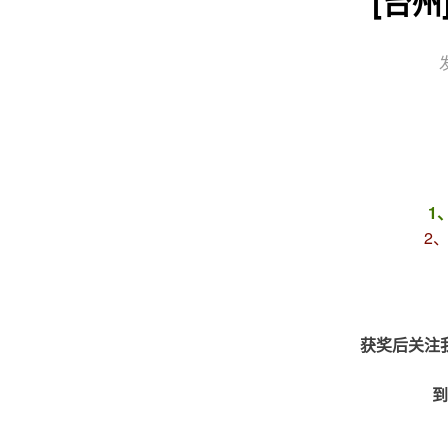
[台州
1
2、
获奖后关注
到