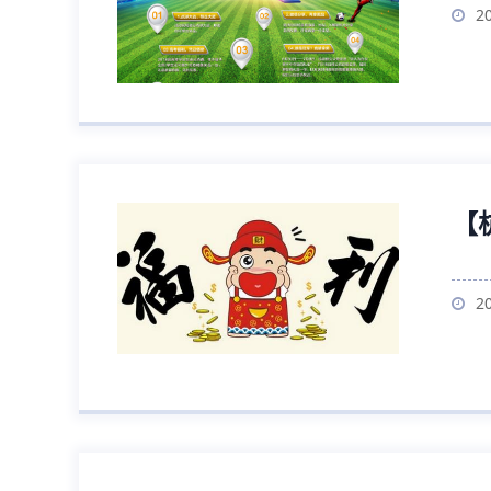
2
【
2