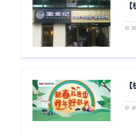
【
2
【
2