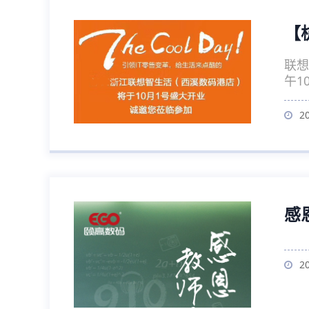
【
联想
午1
2
感
2