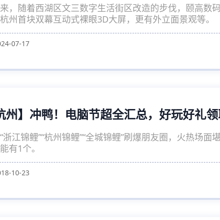
来，随着西湖区文三数字生活街区改造的步伐，颐高数
杭州首块双幕互动式裸眼3D大屏，更有外立面景观等。
024-07-17
杭州】冲鸭！电脑节超全汇总，好玩好礼领
“浙江锦鲤”“杭州锦鲤”“全城锦鲤”刷爆朋友圈，火热场
能有1个。
018-10-23