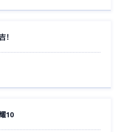
吉！
耀10