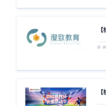
【
2
【